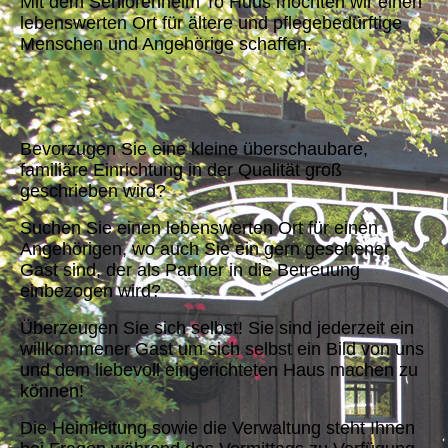
Mit dem Seniorenheim To Huus möchten wir einen
lebenswerten Ort für ältere und pflegebedürftige
Menschen und Angehörige schaffen.
Bevorzugen Sie eine kleine überschaubare,
familiäre Einrichtung in der Qualität groß
geschrieben wird?
Suchen Sie einen lebenswerten Ort für einen
Angehörigen, wo auch Sie ein gern gesehener
Gast sind, der als Partner in die Betreuung
einbezogen wird?
Überzeugen Sie sich selbst! Sie sind jederzeit ein
willkommener Gast um sich selbst ein Bild von uns
und dem liebevoll eingerichteten Haus machen zu
können!
Die Heimleitung sowie die Verwaltung steht Ihnen