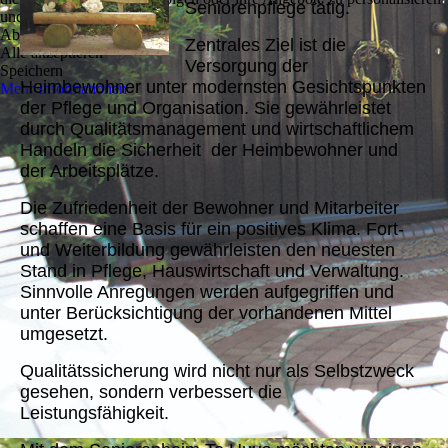
Seniorenpflege tätig.
und zu optimieren.
Ablehnen
Zentrales Ziel ist die
Alle akzeptieren
Versorgung der
Speichern
Heimbewohner unter modernsten Gesichtspunkten
Mehr Informationen
der Pflege und Organisation. Sie gewährleistet
durch Qualitätsmanagement und wirtschaftlichem
Handeln die Sicherheit der Heimbewohner und
der Arbeitsplätze.
Die Zufriedenheit der Bewohner und Mitarbeiter
schaffen eine Basis für ein positives Klima. Fort-
und Weiterbildung gewährleisten den neuesten
Stand in Pflege, Hauswirtschaft und Verwaltung.
Sinnvolle Anregungen werden aufgegriffen und
unter Berücksichtigung der vorhandenen Mittel
umgesetzt.
Qualitätssicherung wird nicht nur als Selbstzweck
gesehen, sondern verbessert die
Leistungsfähigkeit.