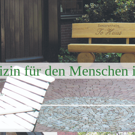
zin für den Menschen 